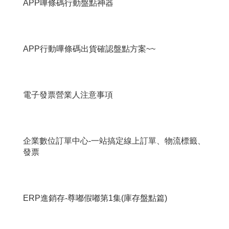
APP嗶條碼行動盤點神器
APP行動嗶條碼出貨確認盤點方案~~
電子發票營業人注意事項
企業數位訂單中心-一站搞定線上訂單、物流標籤、
發票
ERP進銷存-尊嘟假嘟第1集(庫存盤點篇)