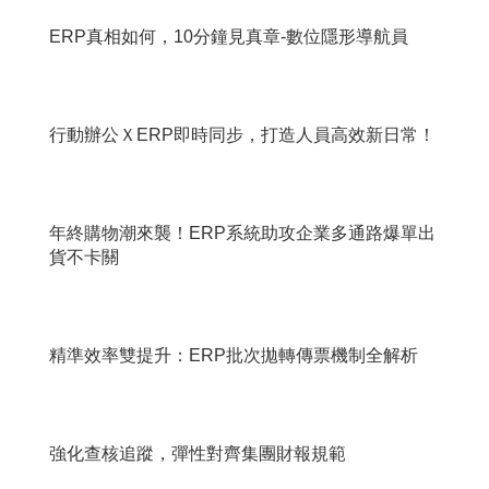
ERP真相如何，10分鐘見真章-數位隱形導航員
行動辦公ＸERP即時同步，打造人員高效新日常！
年終購物潮來襲！ERP系統助攻企業多通路爆單出
貨不卡關
精準效率雙提升：ERP批次拋轉傳票機制全解析
強化查核追蹤，彈性對齊集團財報規範