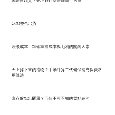
總是會超賣？先理解什麼是商品可售量
O2O整合出貨
淺談成本：準確掌握成本與毛利的關鍵因素
天上掉下來的禮物？手動計算二代健保補充保費常
用算法
庫存盤點出問題？五個不可不知的盤點細節