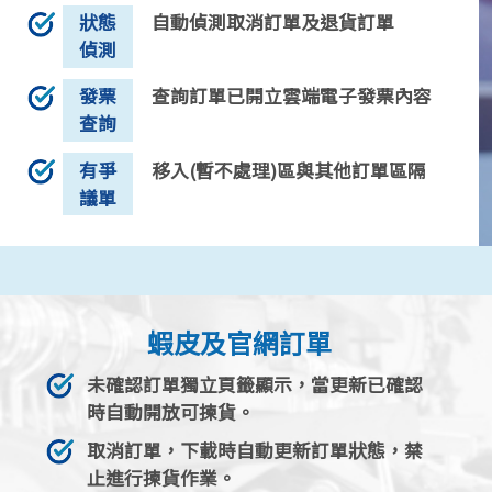
狀態
自動偵測取消訂單及退貨訂單
偵測
發票
查詢訂單已開立雲端電子發票內容
查詢
有爭
移入(暫不處理)區與其他訂單區隔
議單
蝦皮及官網訂單
未確認訂單獨立頁籤顯示，當更新已確認
時自動開放可揀貨。
取消訂單，下載時自動更新訂單狀態，禁
止進行揀貨作業。