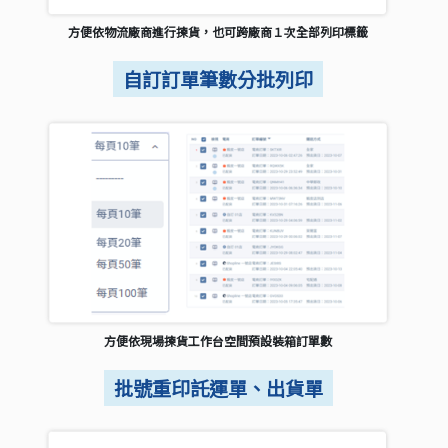
方便依物流廠商進行揀貨，也可跨廠商１次全部列印標籤
自訂訂單筆數分批列印
方便依現場揀貨工作台空間預設裝箱訂單數
批號重印託運單、出貨單