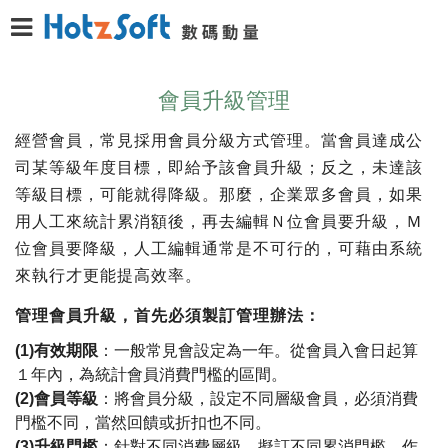
會員升級管理
經營會員，常見採用會員分級方式管理。當會員達成公
司某等級年度目標，即給予該會員升級；反之，未達該
等級目標，可能就得降級。那麼，企業眾多會員，如果
用人工來統計累消額後，再去編輯Ｎ位會員要升級，Ｍ
位會員要降級，人工編輯通常是不可行的，可藉由系統
來執行才更能提高效率。
管理會員升級，首先必須製訂管理辦法：
(1)
有效期限
：一般常見會設定為一年。從會員入會日起算
１年內，為統計會員消費門檻的區間。
(2)
會員等級
：將會員分級，設定不同層級會員，必須消費
門檻不同，當然回饋或折扣也不同。
(3)
升級門檻
：針對不同消費層級，擬訂不同累消門檻。作