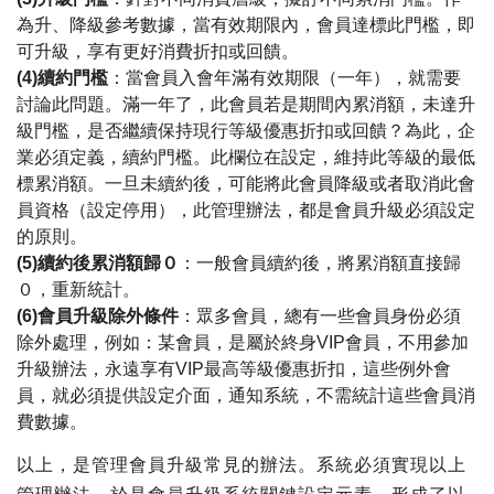
為升、降級參考數據，當有效期限內，會員達標此門檻，即
可升級，享有更好消費折扣或回饋。
(4)
續約門檻
：當會員入會年滿有效期限（一年），就需要
討論此問題。滿一年了，此會員若是期間內累消額，未達升
級門檻，是否繼續保持現行等級優惠折扣或回饋？為此，企
業必須定義，續約門檻。此欄位在設定，維持此等級的最低
標累消額。一旦未續約後，可能將此會員降級或者取消此會
員資格（設定停用），此管理辦法，都是會員升級必須設定
的原則。
(5)
續約後累消額歸０
：一般會員續約後，將累消額直接歸
０，重新統計。
(6)
會員升級除外條件
：眾多會員，總有一些會員身份必須
除外處理，例如：某會員，是屬於終身
VIP
會員，不用參加
升級辦法，永遠享有
VIP
最高等級優惠折扣，這些例外會
員，就必須提供設定介面，通知系統，不需統計這些會員消
費數據。
以上，是管理會員升級常見的辦法。系統必須實現以上