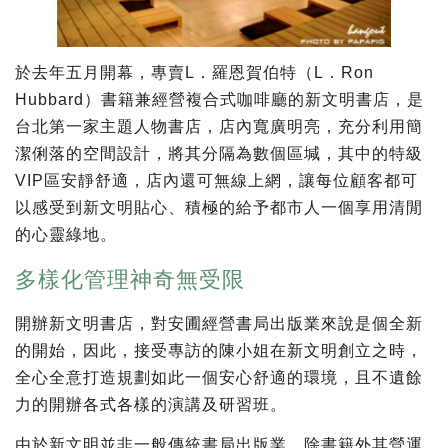
於去年五月開幕，專賣L．羅恩賀伯特（L．Ron
Hubbard）書籍兼經營複合式咖啡廳的新文明書店，是
台北第一家主題人物書店，店內寬廣明亮，充分利用簡
潔俐落的空間設計，將其分隔為數個區堿，其中的特級
VIP區安靜舒適，店內還可無線上網，讓每位顧客都可
以感受到新文明貼心、積極的給予都市人一個享用清閒
的心靈綠地。
多樣化管理神奇無受限
開辦新文明書店，對安圃經營書局出版業來說是個全新
的開始，因此，接受專訪的陳小姐在新文明創立之時，
全心全意打造規劃如此一個安心舒適的環境，且不遺餘
力的開辦各式各樣的演講及研習班。
由於新文明並非一般傳統書局出版業，除書籍外其營運