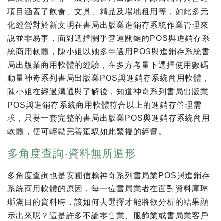
項目涵蓋了飲食、文具、精品及場地租用等，如此多元
化經營對於新文明在書局出版業進銷存系統作業管理來
說並非易事，面對選擇關乎營運關鍵的POS與進銷存系
統商用軟體，陳小姐以她多年選用POS與進銷存系統書
局出版業商用軟體的經驗，在多方考量下選擇使用數碼
動量神奇系列書局出版業POS與進銷存系統商用軟體，
陳小姐在經過溝通與了解後，知道神奇系列書局出版業
POS與進銷存系統商用軟體符合以上的進銷存管理需
求，只要一套完整的書局出版業POS與進銷存系統商用
軟體，便可輕鬆完善駕馭如此繁複的經營。
多角度查詢-資料無所遁形
多角度查詢也是安圃信賴神奇系列書局業POS與進銷存
系統商用軟體的原因，每一位書局業者在面對資料庫琳
瑯滿目的資料時，該如何去選擇才能將欲分析的結果顯
示出來呢？這是許多不論零售業、服飾業或書局業客戶