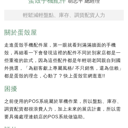
蛋殼手機配件
胡志平 總經理
輕鬆減輕盤點、庫存、調貨配貨人力
關於蛋殼屋
走進蛋殼手機配件屋，第一眼就看到滿滿牆面的手機
殼，再細看一下會發現這裡的配件不同於別家店都是一
些重複的款式，因為這些配件都是年輕胡老闆親自到國
外挑選，「為顧客獻上專屬風格/ 不只銷售，還為信賴」
都是蛋殼的理念，心動了 ? 快上蛋殼官網逛逛!!
困擾
之前使用的POS系統屬於單機作業，所以盤點、庫存、
調貨配貨都很浪費人力，加上未來的展店計畫，所以需
要具備處理連鎖店的POS系統做協助。