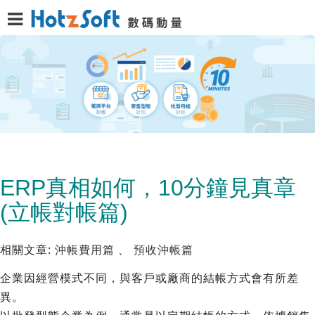
ERP真相如何，10分鐘見真章
(立帳對帳篇)
相關文章:
沖帳費用篇
、
預收沖帳篇
企業因經營模式不同，與客戶或廠商的結帳方式會有所差
異。