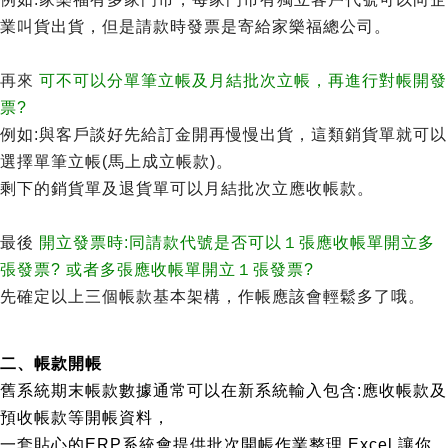
業叫貨出貨，但是請款時發票是寄給家樂福總公司。
再來
可不可以分單筆立帳及月結批次立帳，再進行對帳開發
票?
例如:與客戶談好先給訂金開再慢慢出貨，這類銷貨單就可以
選擇單筆立帳(馬上成立帳款)。
剩下的銷貨單及退貨單可以月結批次立應收帳款。
最後
開立發票時:同請款代號是否可以１張應收帳單開立多
張發票? 或者多張應收帳單開立１張發票?
先確定以上三個帳款基本架構，作帳應該會輕鬆多了哦。
二、帳款開帳
舊系統期末帳款數據通常可以在新系統輸入包含:應收帳款及
預收帳款等開帳資料，
一套貼心的ERP系統會提供批次開帳作業整理 Excel 讓你