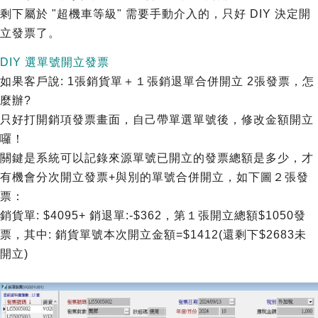
剩下屬於 "超機車等級" 需要手動介入的，只好 DIY 決定開
立發票了。
DIY 選單號開立發票
如果客戶說: 1張銷貨單＋１張銷退單合併開立 2張發票，怎
麼辦?
只好打開銷項發票畫面，自己帶單選單號後，修改金額開立
囉！
關鍵是系統可以記錄來源單號已開立的發票總額是多少，才
有機會分次開立發票+與別的單號合併開立，如下圖２張發
票：
銷貨單: $4095+ 銷退單:-$362，第１張開立總額$1050發
票，其中: 銷貨單號本次開立金額=$1412(還剩下$2683未
開立)