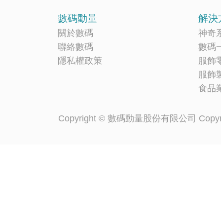
數碼動量
解決
關於數碼
神奇
聯絡數碼
數碼
隱私權政策
服飾
服飾
食品業
Copyright © 數碼動量股份有限公司 Copyright © 