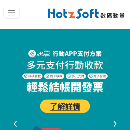
了解詳情
‹
›