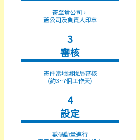
寄至貴公司，
蓋公司及負責人印章
3
審核
寄件當地國稅局審核
(約3~7個工作天)
4
設定
數碼動量進行