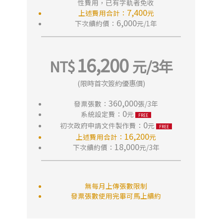
性費用，已有字軌者免收
7,400
上述費用合計：
元
6,000
下次續約價：
元/1年
16,200
(限時首次簽約優惠價)
360,000
發票張數：
張/3年
0
系統設定費：
元
0
初次政府申請文件製作費：
元
16,200
上述費用合計：
元
18,000
下次續約價：
元/3年
無每月上傳張數限制
發票張數使用完畢可馬上續約