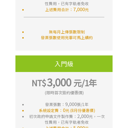
性費用，已有字軌者免收
7,000
上述費用合計：
元
無每月上傳張數限制
發票張數使用完畢可馬上續約
入門級
3,000
(限時首次簽約優惠價)
9,000
發票張數：
張/1年
0
系統設定費：
元 (8月份優惠價)
2,000
初次政府申請文件製作費：
元，一次
性費用，已有字軌者免收
5,000