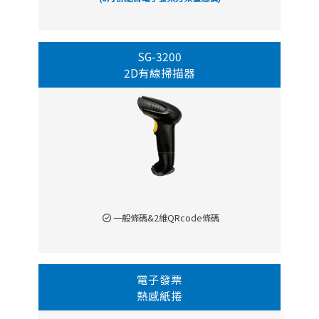
SG-3200
2D有線掃描器
一般條碼&2維QRcode條碼
電子發票
熱感紙捲