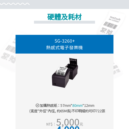
硬體及耗材
SG-3260+
熱感式電子發票機
加購熱感紙：57mm*
80mm
*12mm
(寬度*外徑*內徑, 約65M長)不印明細約可印722張
5,000
NT$：
元